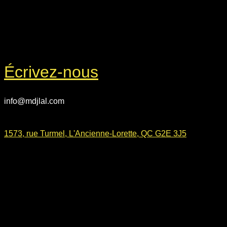
Écrivez-nous
info@mdjlal.com
1573, rue Turmel, L'Ancienne-Lorette, QC G2E 3J5