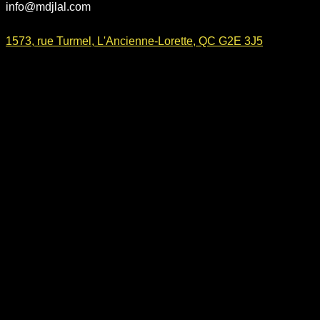
info@mdjlal.com
1573, rue Turmel, L'Ancienne-Lorette, QC G2E 3J5