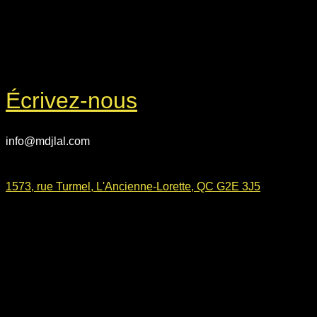
Écrivez-nous
info@mdjlal.com
1573, rue Turmel, L'Ancienne-Lorette, QC G2E 3J5