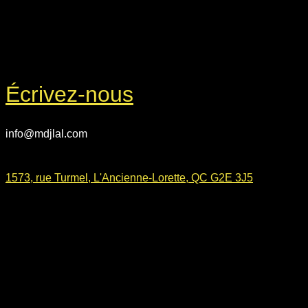
Écrivez-nous
info@mdjlal.com
1573, rue Turmel, L'Ancienne-Lorette, QC G2E 3J5