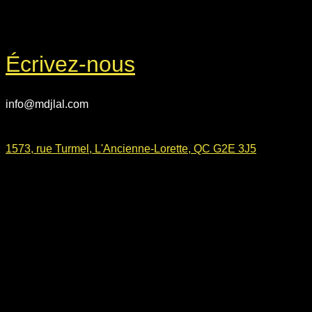
Écrivez-nous
info@mdjlal.com
1573, rue Turmel, L'Ancienne-Lorette, QC G2E 3J5