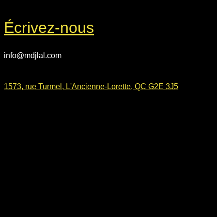
Écrivez-nous
info@mdjlal.com
1573, rue Turmel, L'Ancienne-Lorette, QC G2E 3J5