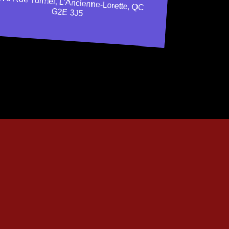
73 Rue Turmel, L'Ancienne-Lorette, QC
G2E 3J5