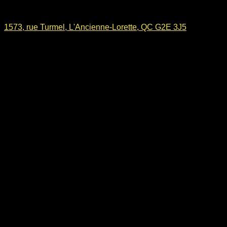
1573, rue Turmel, L'Ancienne-Lorette, QC G2E 3J5