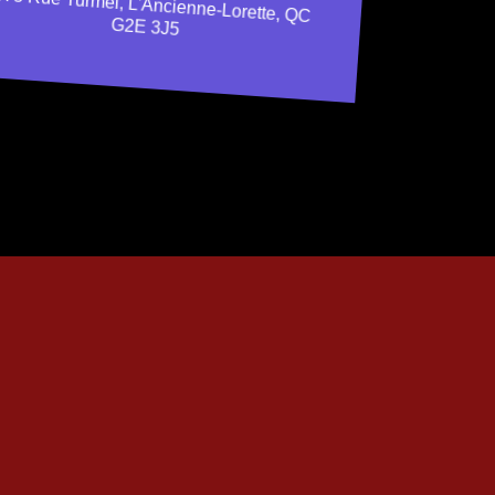
73 Rue Turmel, L'Ancienne-Lorette, QC
G2E 3J5