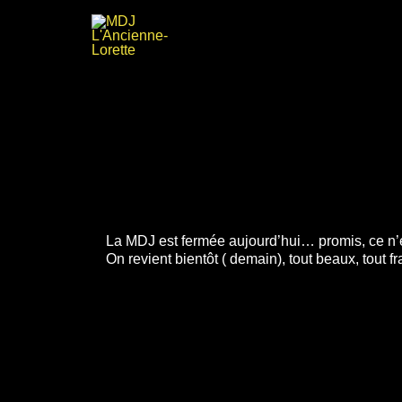
Aller
au
contenu
La MDJ est fermée aujourd’hui… promis, ce n’e
On revient bientôt ( demain), tout beaux, tout fra