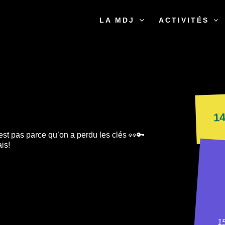
LA MDJ
ACTIVITÉS
1
st pas parce qu’on a perdu les clés 👀🔑
is!