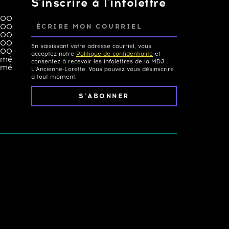
S'inscrire à l'infolettre
h00
Courriel
h00
h00
h00
En saisissant votre adresse courriel, vous
h00
acceptez notre
Politique de confidentialité
et
rmé
consentez à recevoir les infolettres de la MDJ
rmé
L'Ancienne-Lorette. Vous pouvez vous désinscrire
à tout moment.
S'ABONNER