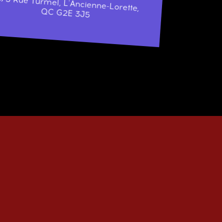
573 Rue Turmel, L'Ancienne-Lorette,
QC G2E 3J5