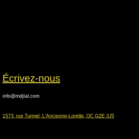
Écrivez-nous
info@mdjlal.com
1573, rue Turmel, L'Ancienne-Lorette, QC G2E 3J5