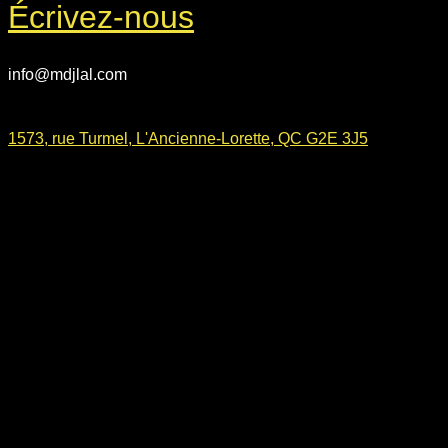
Écrivez-nous
info@mdjlal.com
1573, rue Turmel, L'Ancienne-Lorette, QC G2E 3J5