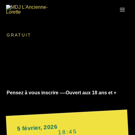
Aller
MAI
au
contenu
ME
GRATUIT
Pensez à vous inscrire ----Ouvert aux 18 ans et +
5 février, 2026
18:45