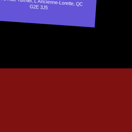
73 Rue Turmel, L'Ancienne-Lorette, QC
G2E 3J5