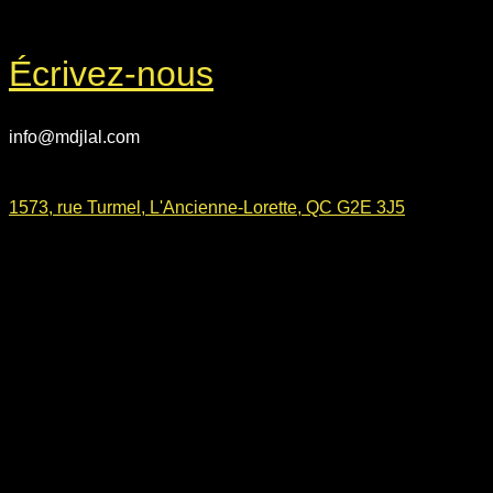
Écrivez-nous
info@mdjlal.com
1573, rue Turmel, L'Ancienne-Lorette, QC G2E 3J5