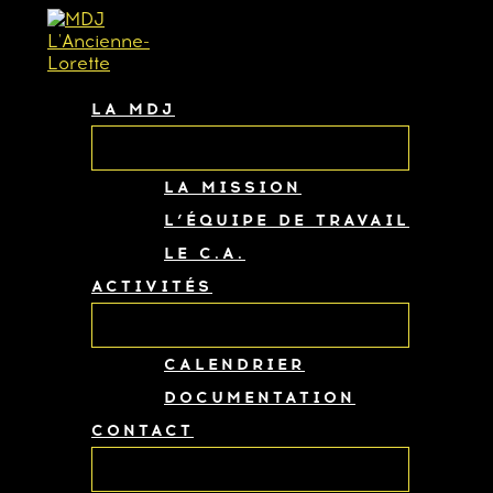
Aller
PERMUTATEUR
PERMUTATEUR
PERMUTATEUR
DE
DE
DE
au
MENU
MENU
MENU
contenu
LA MDJ
LA MISSION
L’ÉQUIPE DE TRAVAIL
LE C.A.
ACTIVITÉS
CALENDRIER
DOCUMENTATION
CONTACT