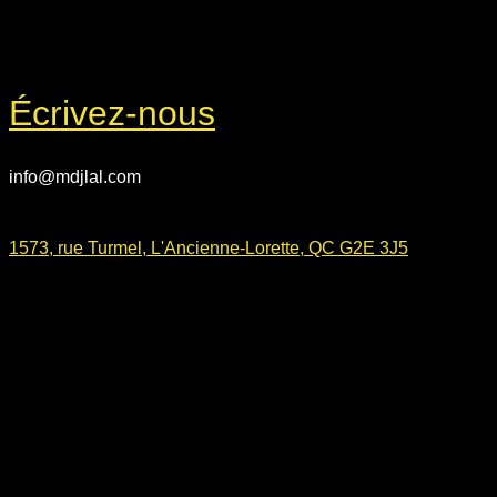
Écrivez-nous
info@mdjlal.com
1573, rue Turmel, L'Ancienne-Lorette, QC G2E 3J5