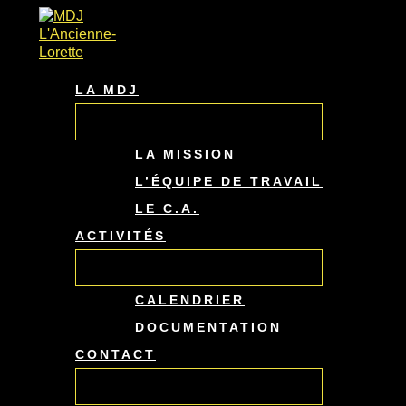
PERMUTATEUR
PERMUTATEUR
PERMUTATEUR
Aller
DE
DE
DE
au
MENU
MENU
MENU
contenu
LA MDJ
LA MISSION
L’ÉQUIPE DE TRAVAIL
LE C.A.
ACTIVITÉS
CALENDRIER
DOCUMENTATION
CONTACT