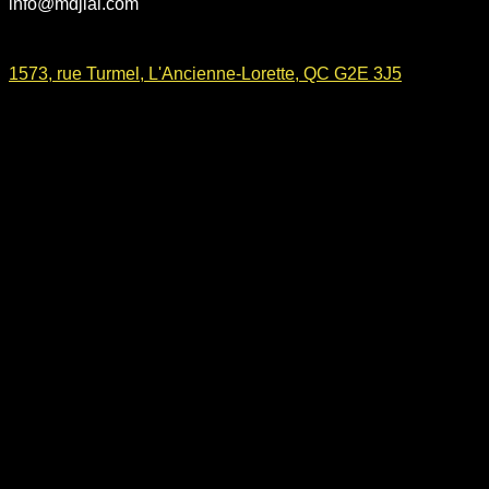
info@mdjlal.com
1573, rue Turmel, L'Ancienne-Lorette, QC G2E 3J5