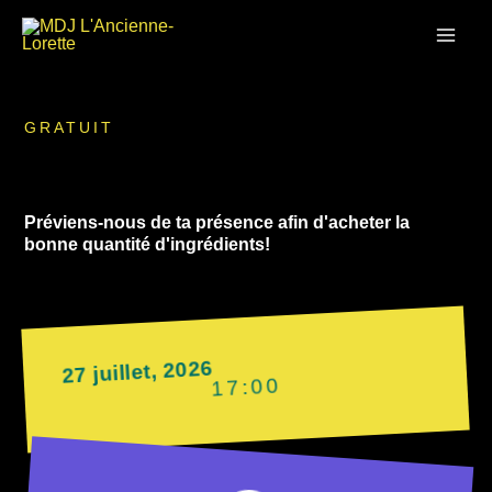
Aller
MAI
au
contenu
ME
GRATUIT
Préviens-nous de ta présence afin d'acheter la
bonne quantité d'ingrédients!
27 juillet, 2026
17:00