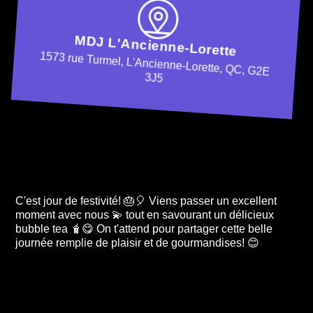
MDJ L'Ancienne-Lorette
1573 rue Turmel, L'Ancienne-Lorette, QC, G2E
3J5
C'est jour de festivité! 🎂🎈 Viens passer un excellent
moment avec nous 💫 tout en savourant un délicieux
bubble tea 🧋😋 On t'attend pour partager cette belle
journée remplie de plaisir et de gourmandises! 😊