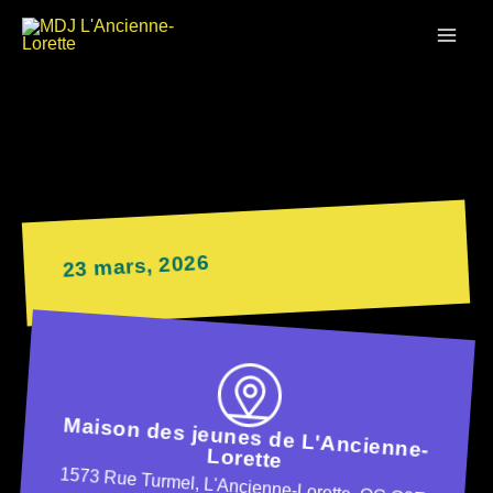
Aller
MAI
au
contenu
ME
23 mars, 2026
Maison des jeunes de L'Ancienne-
Lorette
1573 Rue Turmel, L'Ancienne-Lorette, QC G2E