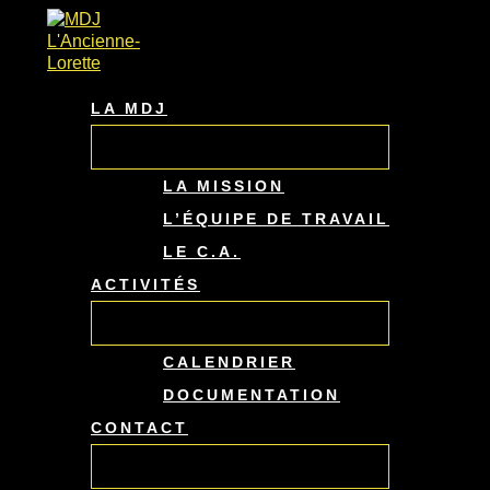
PERMUTATEUR
PERMUTATEUR
PERMUTATEUR
Aller
DE
DE
DE
au
MENU
MENU
MENU
contenu
LA MDJ
LA MISSION
L’ÉQUIPE DE TRAVAIL
LE C.A.
ACTIVITÉS
CALENDRIER
DOCUMENTATION
CONTACT