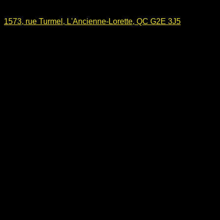
1573, rue Turmel, L'Ancienne-Lorette, QC G2E 3J5