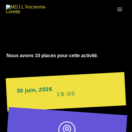
Aller
MAI
au
contenu
ME
Nous avons 10 places pour cette activité.
30 juin, 2026
19:00