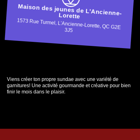
Maison des jeunes de L'Ancienne-
Lorette
1573 Rue Turmel, L'Ancienne-Lorette, QC G2E
3J5
Viens créer ton propre sundae avec une variété de
garnitures! Une activité gourmande et créative pour bien
finir le mois dans le plaisir.