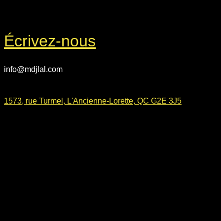
Écrivez-nous
info@mdjlal.com
1573, rue Turmel, L'Ancienne-Lorette, QC G2E 3J5